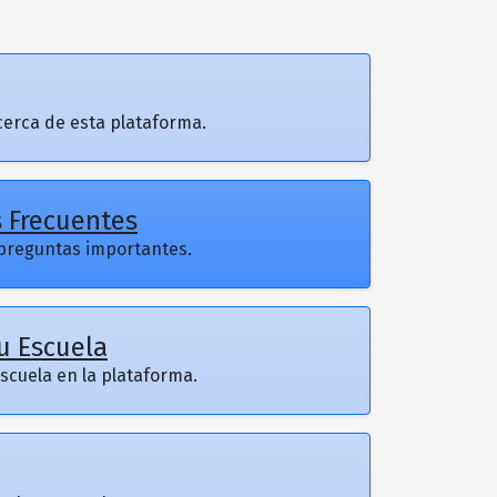
erca de esta plataforma.
 Frecuentes
preguntas importantes.
tu Escuela
escuela en la plataforma.