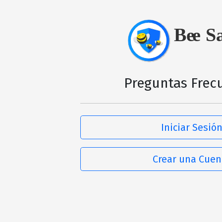
Preguntas Frec
Iniciar Sesió
Crear una Cuen