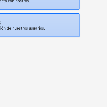
acto con nostros.
s
ión de nuestros usuarios.